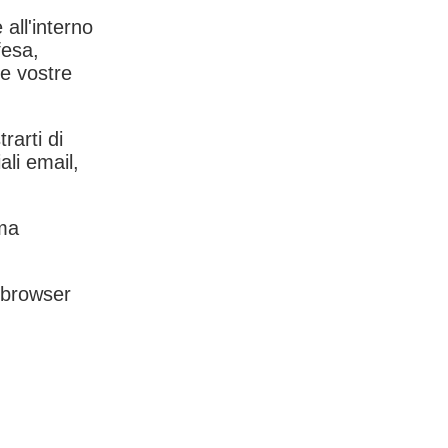
 all'interno
fesa,
le vostre
rarti di
ali email,
rma
l browser