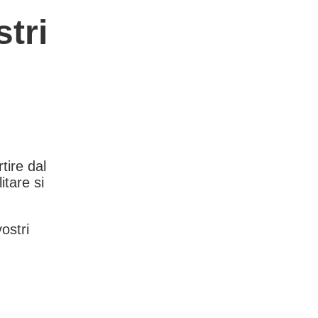
tri
rtire dal
itare si
vostri