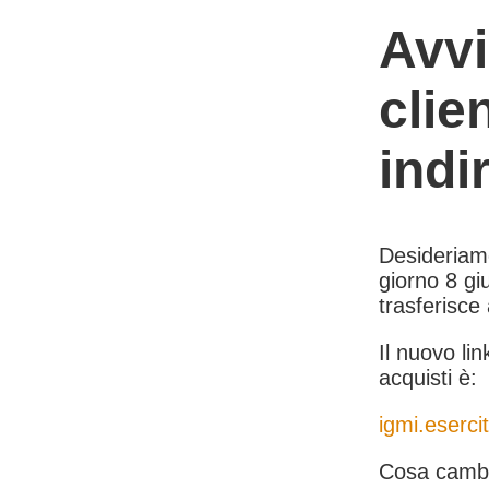
Avvi
clie
indi
Desideriamo 
giorno 8 giu
trasferisce
Il nuovo lin
acquisti è:
igmi.esercit
Cosa cambi