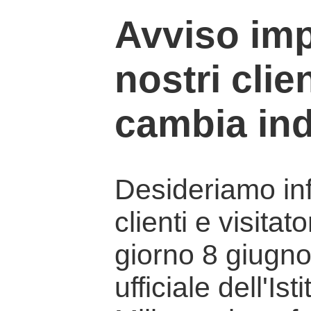
Avviso imp
nostri clien
cambia ind
Desideriamo info
clienti e visitat
giorno 8 giugno 
ufficiale dell'Is