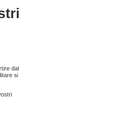
tri
rtire dal
itare si
vostri