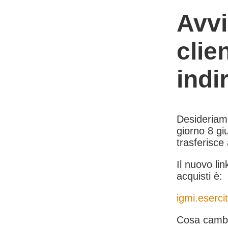
Avvi
clie
indi
Desideriamo 
giorno 8 giu
trasferisce
Il nuovo lin
acquisti è:
igmi.esercit
Cosa cambi