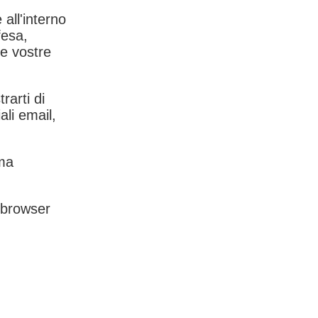
 all'interno
fesa,
le vostre
rarti di
ali email,
rma
l browser