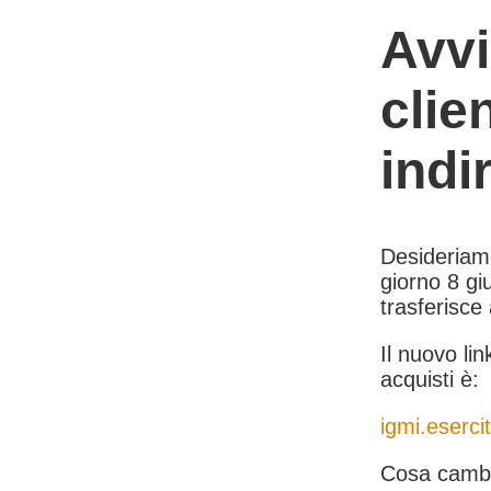
Avvi
clie
indi
Desideriamo 
giorno 8 giu
trasferisce
Il nuovo lin
acquisti è:
igmi.esercit
Cosa cambi