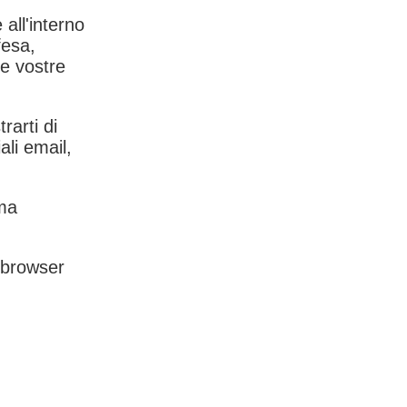
 all'interno
fesa,
le vostre
rarti di
ali email,
rma
l browser