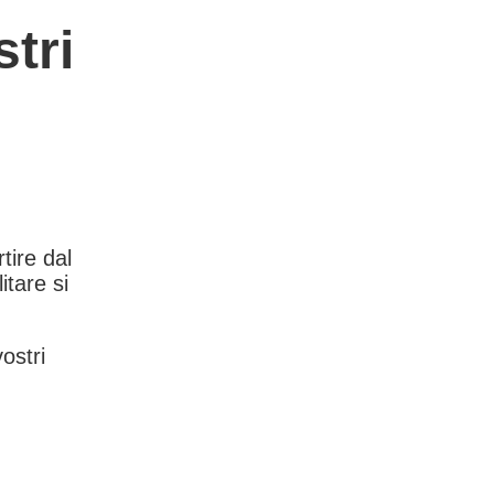
tri
rtire dal
itare si
vostri