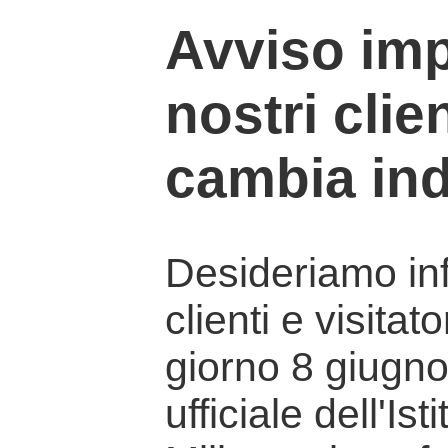
Avviso imp
nostri clien
cambia ind
Desideriamo info
clienti e visitat
giorno 8 giugno 
ufficiale dell'Is