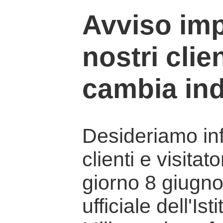
Avviso imp
nostri clien
cambia ind
Desideriamo info
clienti e visitat
giorno 8 giugno 
ufficiale dell'Is