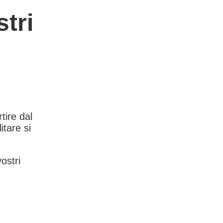
tri
rtire dal
itare si
vostri