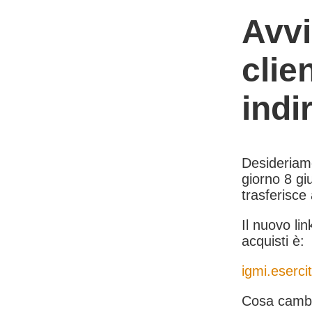
Avvi
clie
indi
Desideriamo 
giorno 8 giu
trasferisce
Il nuovo lin
acquisti è:
igmi.esercit
Cosa cambi