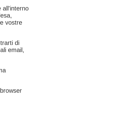
 all'interno
fesa,
le vostre
rarti di
ali email,
rma
l browser