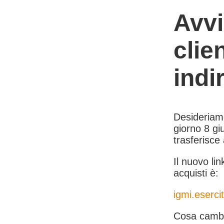
Avvi
clie
indi
Desideriamo 
giorno 8 giu
trasferisce
Il nuovo lin
acquisti è:
igmi.esercit
Cosa cambi