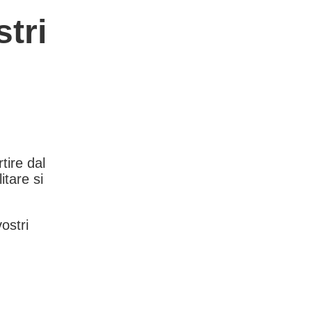
tri
rtire dal
itare si
vostri