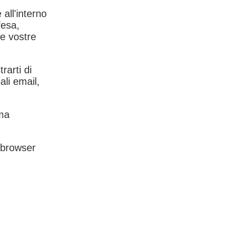
 all'interno
fesa,
le vostre
rarti di
ali email,
rma
l browser