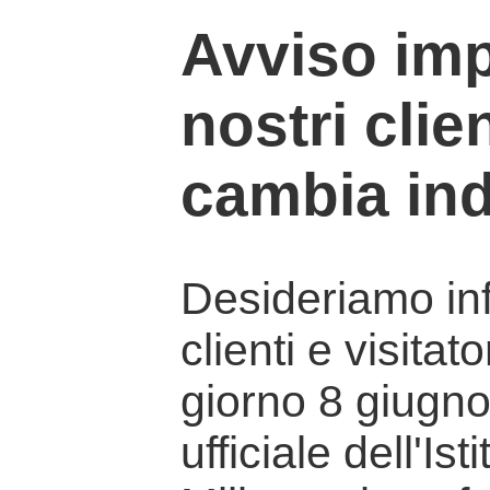
Avviso imp
nostri clien
cambia ind
Desideriamo info
clienti e visitat
giorno 8 giugno 
ufficiale dell'Is