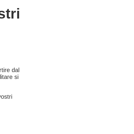
tri
rtire dal
itare si
vostri