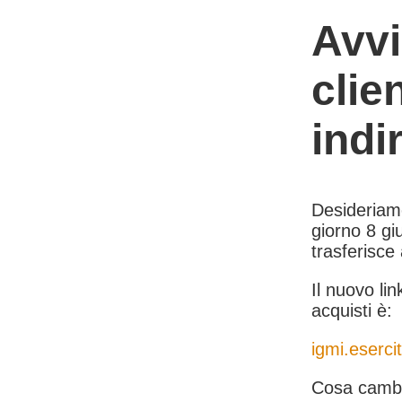
Avvi
clie
indi
Desideriamo 
giorno 8 giu
trasferisce
Il nuovo lin
acquisti è:
igmi.esercit
Cosa cambi