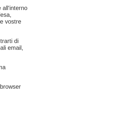
 all'interno
fesa,
le vostre
rarti di
ali email,
rma
l browser