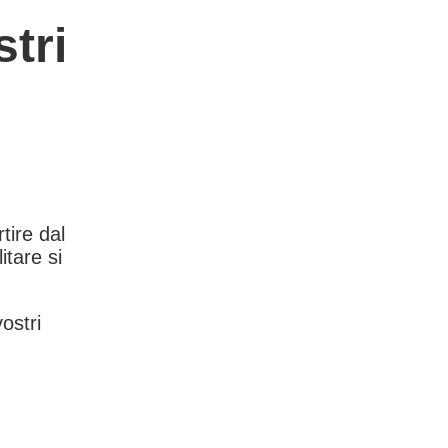
tri
rtire dal
itare si
vostri