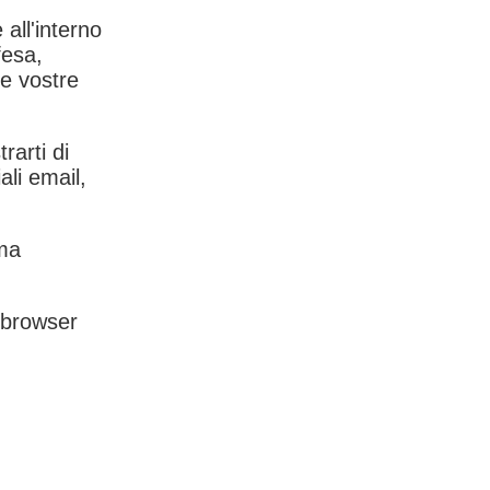
 all'interno
fesa,
le vostre
rarti di
ali email,
rma
l browser