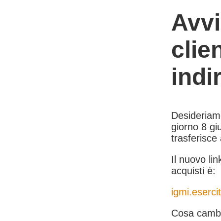
Avvi
clie
indi
Desideriamo 
giorno 8 giu
trasferisce
Il nuovo lin
acquisti è:
igmi.esercit
Cosa cambi