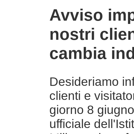
Avviso imp
nostri clien
cambia ind
Desideriamo info
clienti e visitat
giorno 8 giugno 
ufficiale dell'Is