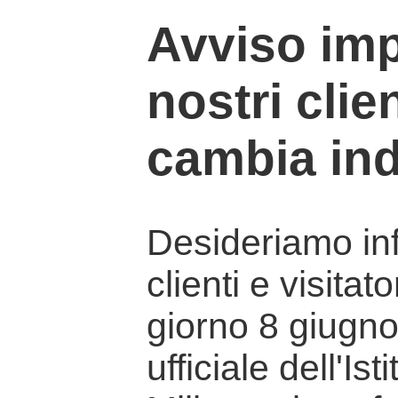
Avviso imp
nostri clien
cambia ind
Desideriamo info
clienti e visitat
giorno 8 giugno 
ufficiale dell'Is