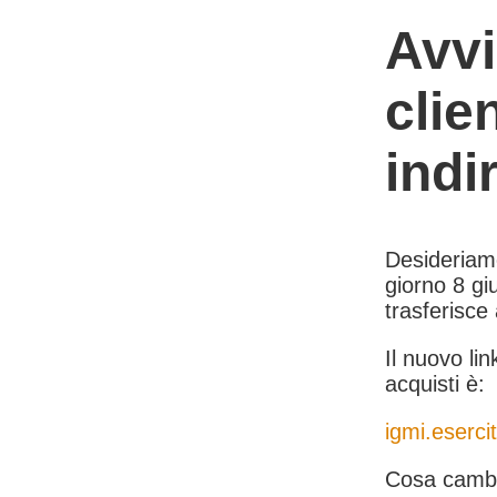
Avvi
clie
indi
Desideriamo 
giorno 8 giu
trasferisce
Il nuovo lin
acquisti è:
igmi.esercit
Cosa cambi