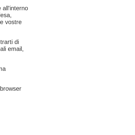
 all'interno
fesa,
le vostre
rarti di
ali email,
rma
l browser