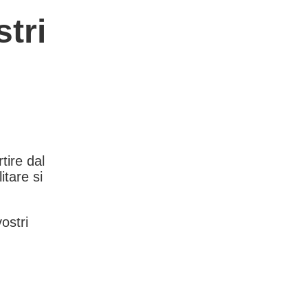
tri
rtire dal
itare si
vostri