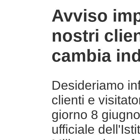
Avviso imp
nostri clien
cambia ind
Desideriamo info
clienti e visitat
giorno 8 giugno 
ufficiale dell'Is