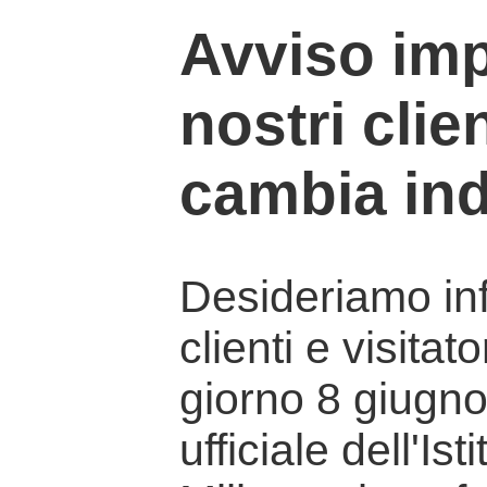
Avviso imp
nostri clien
cambia ind
Desideriamo info
clienti e visitat
giorno 8 giugno 
ufficiale dell'Is