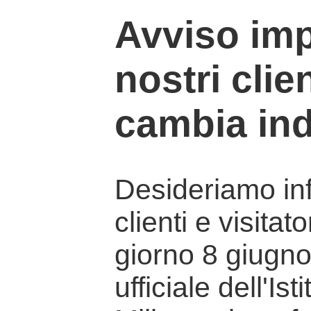
Avviso imp
nostri clien
cambia ind
Desideriamo info
clienti e visitat
giorno 8 giugno 
ufficiale dell'Is