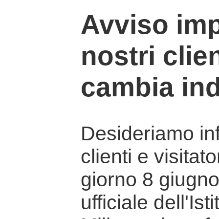
Avviso imp
nostri clien
cambia ind
Desideriamo info
clienti e visitat
giorno 8 giugno 
ufficiale dell'Is