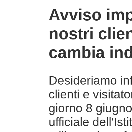
Avviso imp
nostri clien
cambia ind
Desideriamo info
clienti e visitat
giorno 8 giugno 
ufficiale dell'Is