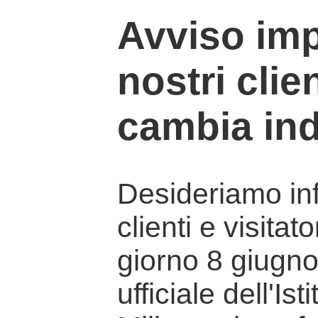
Avviso imp
nostri clien
cambia ind
Desideriamo info
clienti e visitat
giorno 8 giugno 
ufficiale dell'Is