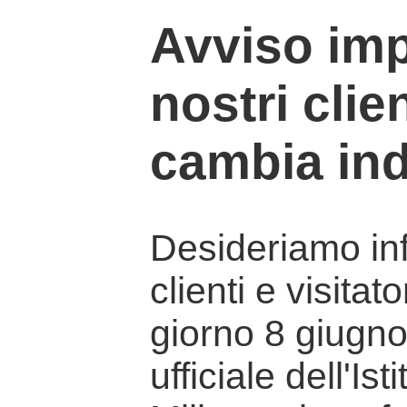
Avviso imp
nostri clien
cambia ind
Desideriamo info
clienti e visitat
giorno 8 giugno 
ufficiale dell'Is