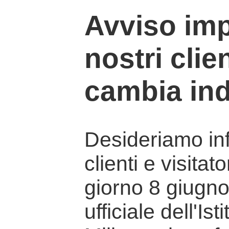
Avviso imp
nostri clien
cambia ind
Desideriamo info
clienti e visitat
giorno 8 giugno 
ufficiale dell'Is