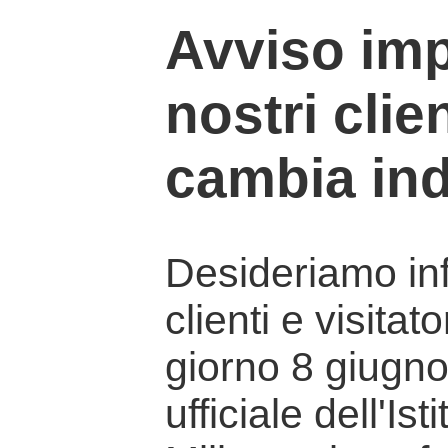
Avviso imp
nostri clien
cambia ind
Desideriamo info
clienti e visitat
giorno 8 giugno 
ufficiale dell'Is