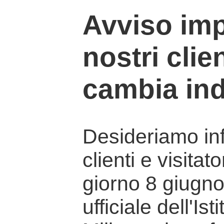
Avviso imp
nostri clien
cambia ind
Desideriamo info
clienti e visitat
giorno 8 giugno 
ufficiale dell'Is