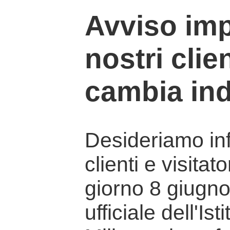
Avviso imp
nostri clien
cambia ind
Desideriamo info
clienti e visitat
giorno 8 giugno 
ufficiale dell'Is