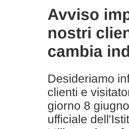
Avviso imp
nostri clien
cambia ind
Desideriamo info
clienti e visitat
giorno 8 giugno 
ufficiale dell'Is