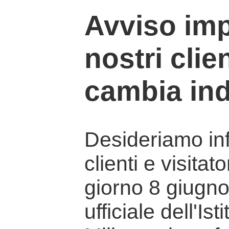
Avviso imp
nostri clien
cambia ind
Desideriamo info
clienti e visitat
giorno 8 giugno 
ufficiale dell'Is