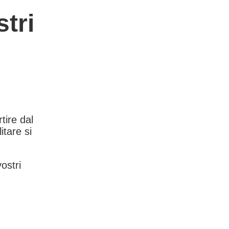
tri
rtire dal
itare si
vostri