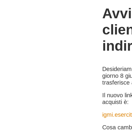
Avvi
clie
indi
Desideriamo 
giorno 8 giu
trasferisce
Il nuovo lin
acquisti è:
igmi.esercit
Cosa cambi