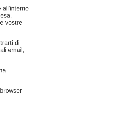
 all'interno
fesa,
le vostre
rarti di
ali email,
rma
l browser