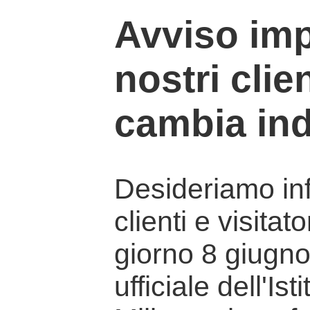
Avviso imp
nostri clien
cambia ind
Desideriamo info
clienti e visitat
giorno 8 giugno 
ufficiale dell'Is