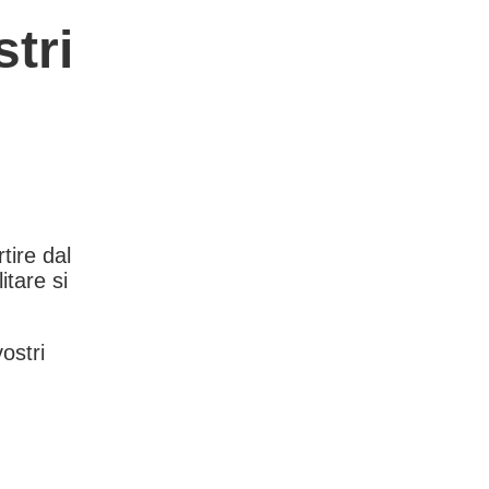
tri
rtire dal
itare si
vostri