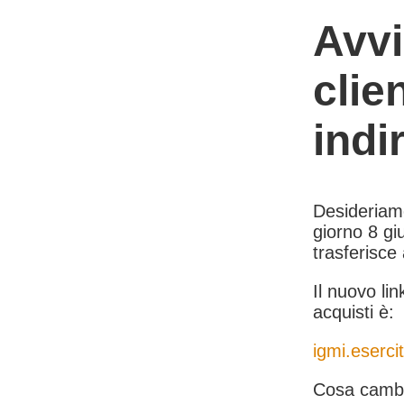
Avvi
clie
indi
Desideriamo 
giorno 8 giu
trasferisce
Il nuovo lin
acquisti è:
igmi.esercit
Cosa cambi