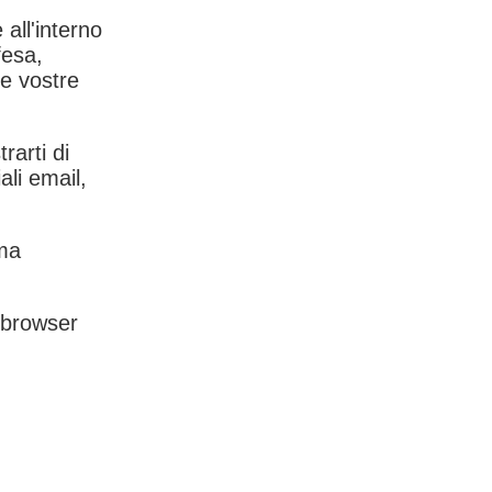
 all'interno
fesa,
le vostre
rarti di
ali email,
rma
l browser