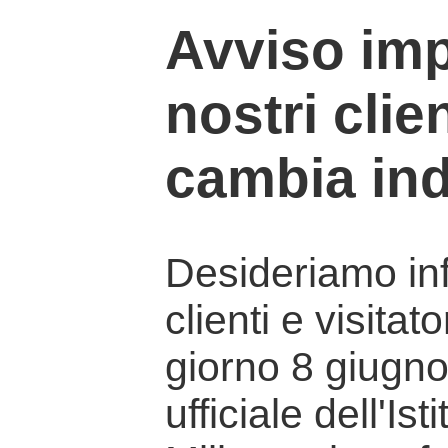
Avviso imp
nostri clien
cambia ind
Desideriamo info
clienti e visitat
giorno 8 giugno 
ufficiale dell'Is