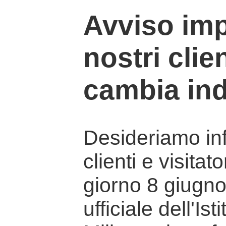
Avviso imp
nostri clien
cambia ind
Desideriamo info
clienti e visitat
giorno 8 giugno 
ufficiale dell'Is