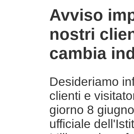
Avviso imp
nostri clien
cambia ind
Desideriamo info
clienti e visitat
giorno 8 giugno 
ufficiale dell'Is