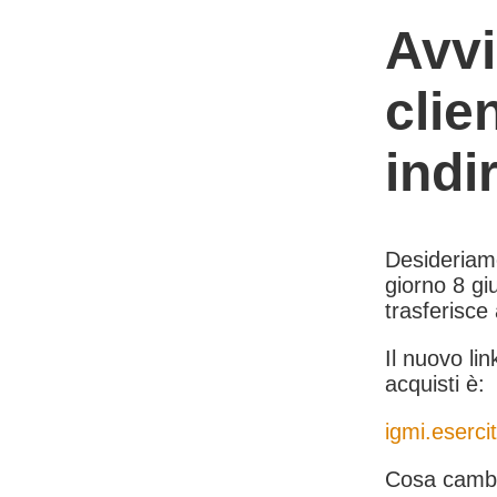
Avvi
clie
indi
Desideriamo 
giorno 8 giu
trasferisce
Il nuovo lin
acquisti è:
igmi.esercit
Cosa cambi