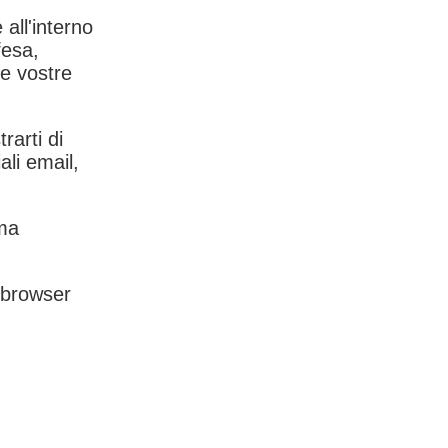
 all'interno
fesa,
le vostre
rarti di
ali email,
rma
l browser