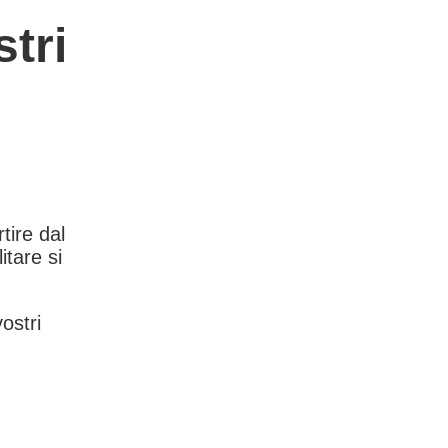
tri
rtire dal
itare si
vostri