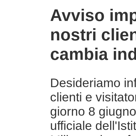
Avviso imp
nostri clien
cambia ind
Desideriamo info
clienti e visitat
giorno 8 giugno 
ufficiale dell'Is