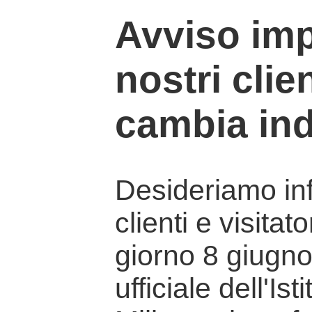
Avviso imp
nostri clien
cambia ind
Desideriamo info
clienti e visitat
giorno 8 giugno 
ufficiale dell'Is