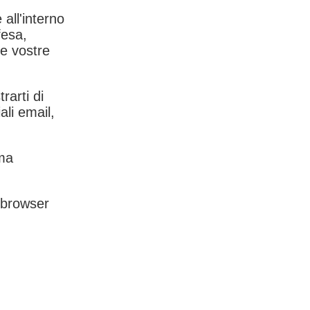
 all'interno
fesa,
le vostre
rarti di
ali email,
rma
l browser