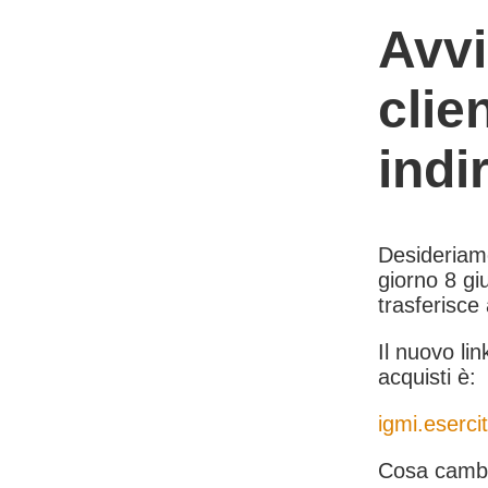
Avvi
clie
indi
Desideriamo 
giorno 8 giu
trasferisce
Il nuovo lin
acquisti è:
igmi.esercit
Cosa cambi