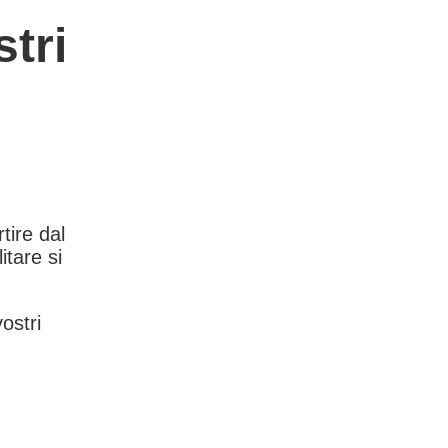
tri
rtire dal
itare si
vostri