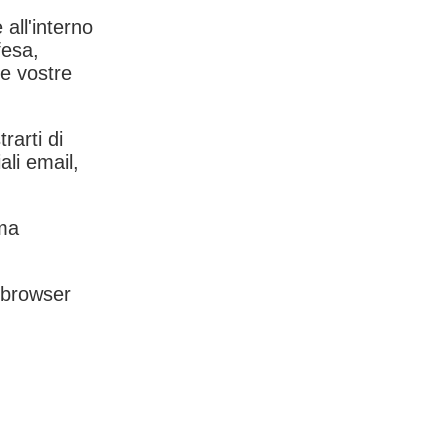
 all'interno
fesa,
le vostre
rarti di
ali email,
rma
l browser