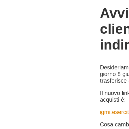
Avvi
clie
indi
Desideriamo 
giorno 8 giu
trasferisce
Il nuovo lin
acquisti è:
igmi.esercit
Cosa cambi