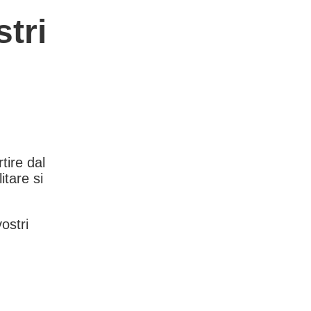
tri
rtire dal
itare si
vostri