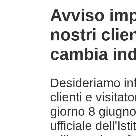
Avviso imp
nostri clien
cambia ind
Desideriamo info
clienti e visitat
giorno 8 giugno 
ufficiale dell'Is