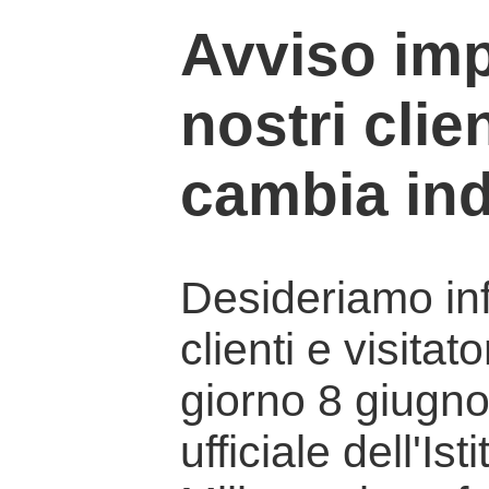
Avviso imp
nostri clien
cambia ind
Desideriamo info
clienti e visitat
giorno 8 giugno 
ufficiale dell'Is