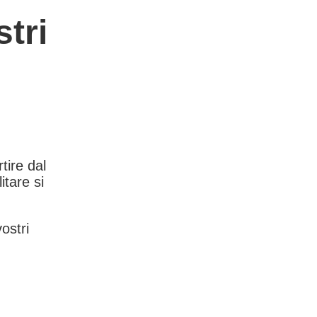
tri
rtire dal
itare si
vostri