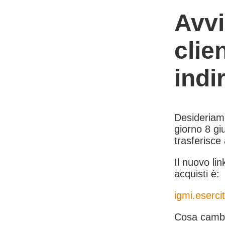
Avvi
clie
indi
Desideriamo 
giorno 8 giu
trasferisce
Il nuovo lin
acquisti è:
igmi.esercit
Cosa cambi