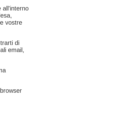
 all'interno
fesa,
le vostre
rarti di
ali email,
rma
l browser