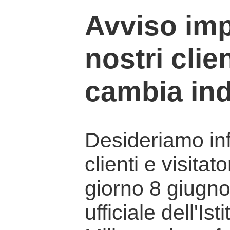
Avviso imp
nostri clien
cambia ind
Desideriamo info
clienti e visitat
giorno 8 giugno 
ufficiale dell'Is