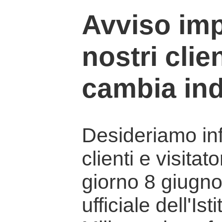
Avviso imp
nostri clien
cambia ind
Desideriamo info
clienti e visitat
giorno 8 giugno 
ufficiale dell'Is