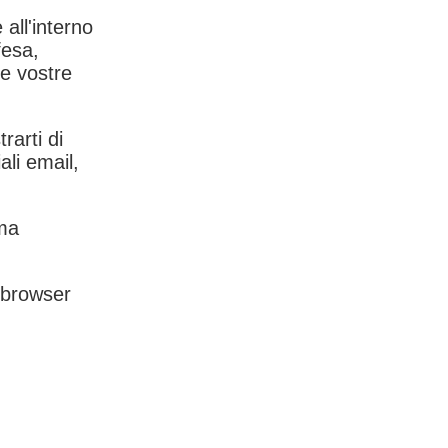
 all'interno
fesa,
le vostre
rarti di
ali email,
rma
l browser