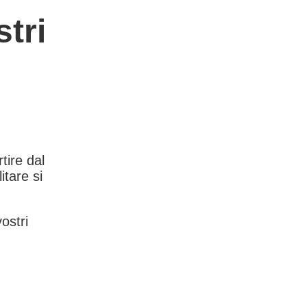
tri
rtire dal
itare si
vostri