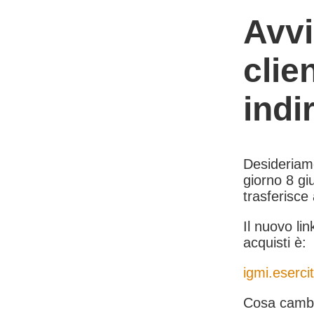
Avvi
clie
indi
Desideriamo 
giorno 8 giu
trasferisce
Il nuovo lin
acquisti è:
igmi.esercit
Cosa cambi