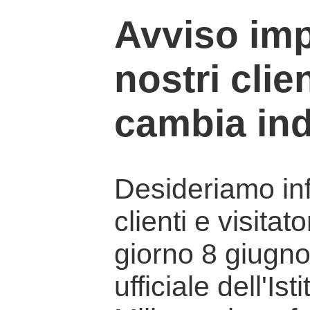
Avviso imp
nostri clien
cambia ind
Desideriamo info
clienti e visitat
giorno 8 giugno 
ufficiale dell'Is