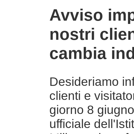
Avviso imp
nostri clien
cambia ind
Desideriamo info
clienti e visitat
giorno 8 giugno 
ufficiale dell'Is