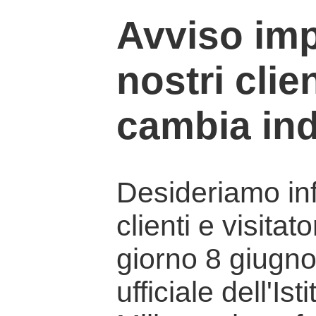
Avviso imp
nostri clien
cambia ind
Desideriamo info
clienti e visitat
giorno 8 giugno 
ufficiale dell'Is