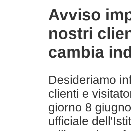
Avviso imp
nostri clien
cambia ind
Desideriamo info
clienti e visitat
giorno 8 giugno 
ufficiale dell'Is