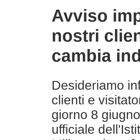
Avviso imp
nostri clien
cambia ind
Desideriamo info
clienti e visitat
giorno 8 giugno 
ufficiale dell'Is