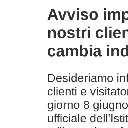
Avviso imp
nostri clien
cambia ind
Desideriamo info
clienti e visitat
giorno 8 giugno 
ufficiale dell'Is